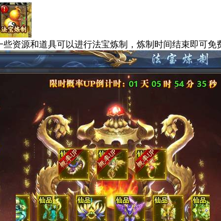
一些资源和道具可以进行法宝炼制，炼制时间结束即可免