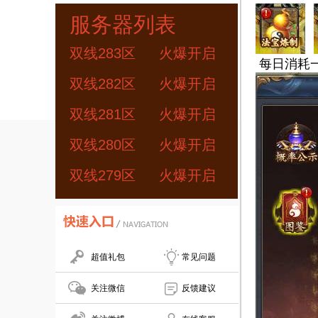
服务器列表
双线283区
火爆开启
每日消耗
双线282区
火爆开启
双线281区
火爆开启
双线280区
火爆开启
双线279区
火爆开启
超值礼包
常见问题
关注微信
反馈建议