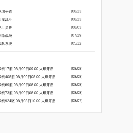
[08/23]
圣域争霸
[08/23]
仙魔乱斗
[08/03]
绝世灵兽
[07/29]
刺激战场
[05/12]
战队系统
[08/08]
17服 08月09日09:00 火爆开启
[08/08]
408服 08月09日08:00 火爆开启
[08/08]
89服 08月09日08:00 火爆开启
[08/08]
73服 08月09日08:00 火爆开启
[08/07]
924区 08月08日10:00 火爆开启