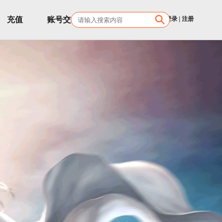
充值
账号交易
客服
登录
|
注册