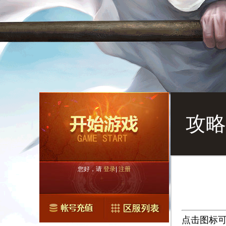
攻略
您好，请
登录
|
注册
点击图标