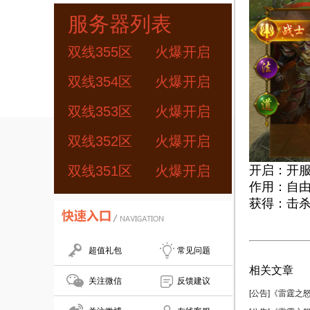
服务器列表
双线355区
火爆开启
双线354区
火爆开启
双线353区
火爆开启
双线352区
火爆开启
双线351区
火爆开启
开启：开服
作用：自
获得：击杀
超值礼包
常见问题
相关文章
关注微信
反馈建议
[公告]《雷霆之怒