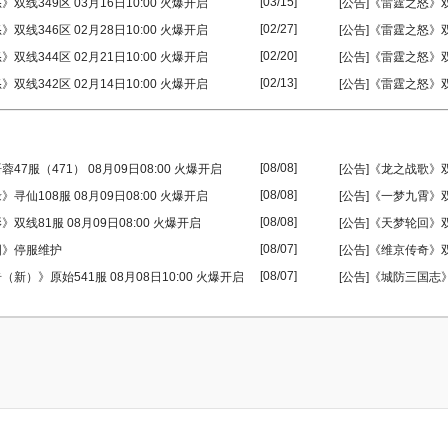
[03/15]
》双线349区 03月16日10:00 火爆开启
[公告]《雷霆之怒》双线
[02/27]
》双线346区 02月28日10:00 火爆开启
[公告]《雷霆之怒》双线
[02/20]
》双线344区 02月21日10:00 火爆开启
[公告]《雷霆之怒》双线
[02/13]
》双线342区 02月14日10:00 火爆开启
[公告]《雷霆之怒》双线
[08/08]
蓉47服（471） 08月09日08:00 火爆开启
[公告]《龙之战歌》双线
[08/08]
》寻仙108服 08月09日08:00 火爆开启
[公告]《一梦九霄》双线
[08/08]
》双线81服 08月09日08:00 火爆开启
[公告]《天梦轮回》双线
[08/07]
国》停服维护
[公告]《维京传奇》双线
[08/07]
（新）》原始541服 08月08日10:00 火爆开启
[公告]《城防三国志》