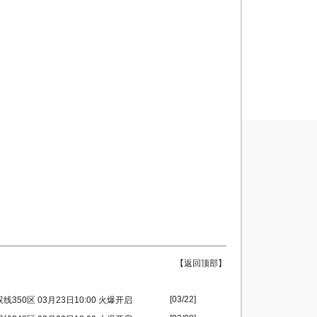
【返回顶部】
[03/22]
350区 03月23日10:00 火爆开启