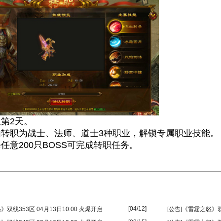
第2天。
由转职为战士、法师、道士3种职业，解锁专属职业技能。
任意200只BOSS可完成转职任务。
[04/12]
》双线353区 04月13日10:00 火爆开启
[公告]《雷霆之怒》双线