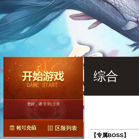
综合
您好，请
登录
|
注册
【专属
BOSS
】