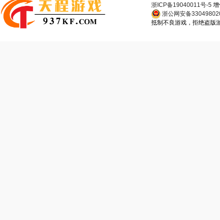
浙ICP备19040011号-5
增
浙公网安备330498020
抵制不良游戏，拒绝盗版游