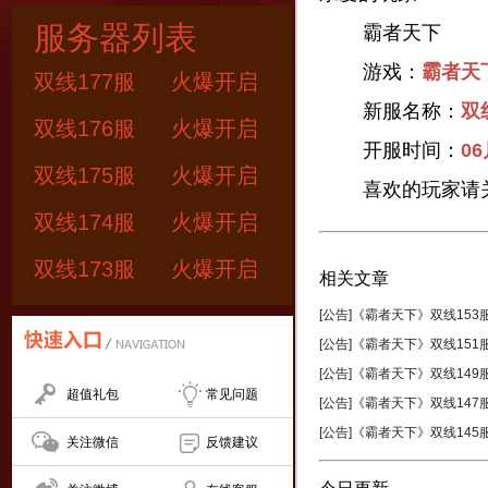
服务器列表
霸者天下
游戏：
霸者天
双线177服
火爆开启
新服名称：
双
双线176服
火爆开启
开服时间：
06
双线175服
火爆开启
喜欢的玩家请关
双线174服
火爆开启
双线173服
火爆开启
相关文章
[公告]《霸者天下》双线153服 
[公告]《霸者天下》双线151服 
[公告]《霸者天下》双线149服 
超值礼包
常见问题
[公告]《霸者天下》双线147服 
[公告]《霸者天下》双线145服 
关注微信
反馈建议