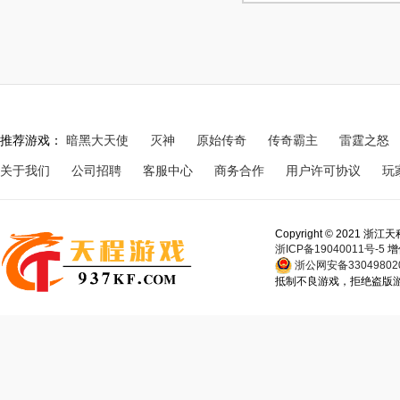
推荐游戏：
暗黑大天使
灭神
原始传奇
传奇霸主
雷霆之怒
关于我们
公司招聘
客服中心
商务合作
用户许可协议
玩
Copyright © 202
浙ICP备19040011号-5
增
浙公网安备330498020
抵制不良游戏，拒绝盗版游