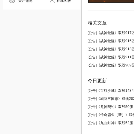
关注微博
在线客服
相关文章
[公告]《战神觉醒》双线917区 
[公告]《战神觉醒》双线915区 
[公告]《战神觉醒》双线913区 
[公告]《战神觉醒》双线911区 
[公告]《战神觉醒》双线909区 
今日更新
[公告]《百战沙城》双线1434区
[公告]《城防三国志》双线203服
[公告]《龙神契约》双线50服 0
[公告]《传奇霸业（新）》双线5
[公告]《九曲封神》双线52服 0