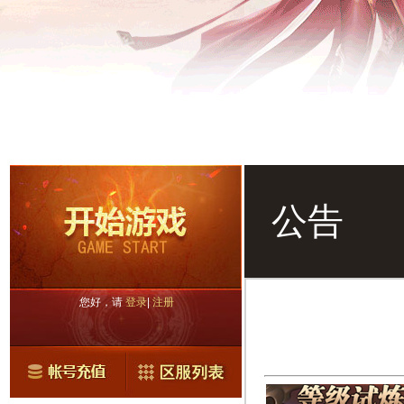
公告
您好，请
登录
|
注册