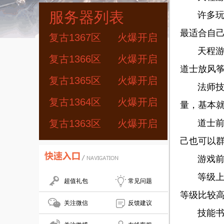
服务器列表
许多玩家
最适合自
复古1367区
火爆开启
天程游戏
复古1366区
火爆开启
道士放风
复古1365区
火爆开启
法师技能
复古1364区
火爆开启
量，基本
复古1363区
火爆开启
道士前期
己也可以
游戏前期
等级上来
超值礼包
常见问题
等级比较
关注微信
反馈建议
技能书只能