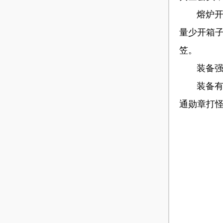
熔炉开放
量少开箱子
笠。
装备强星
装备有个
通勋章打怪