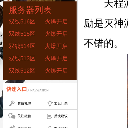
天程游戏
服务器列表
励是灭神
双线516区
火爆开启
双线515区
火爆开启
不错的。
双线514区
火爆开启
双线513区
火爆开启
双线512区
火爆开启
超值礼包
常见问题
关注微信
反馈建议