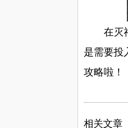
在灭神里
是需要投
攻略啦！
相关文章