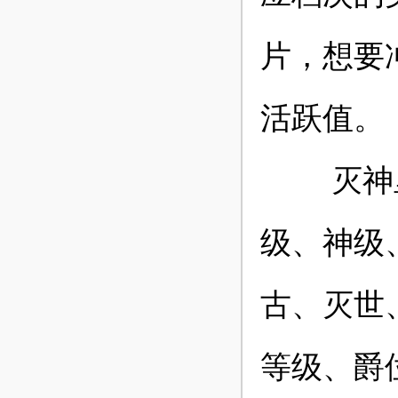
片，想要
活跃值。
灭神里的
级、神级
古、灭世
等级、爵