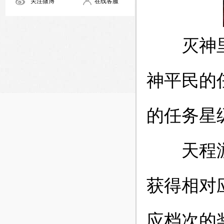
关注微博
在线客服
灭神里的
神平民的
的任务星
天程游戏
获得相对
应档次的