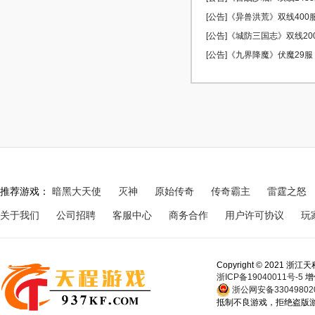
[公告]《异兽洪荒》双线400服 
[公告]《城防三国志》双线200服
[公告]《九界降魔》伏魔29服 0
推荐游戏：
暗黑大天使
灭神
原始传奇
传奇霸主
雷霆之怒
关于我们
公司招聘
客服中心
商务合作
用户许可协议
玩
Copyright © 202
浙ICP备19040011号-5
增
浙公网安备330498020
抵制不良游戏，拒绝盗版游