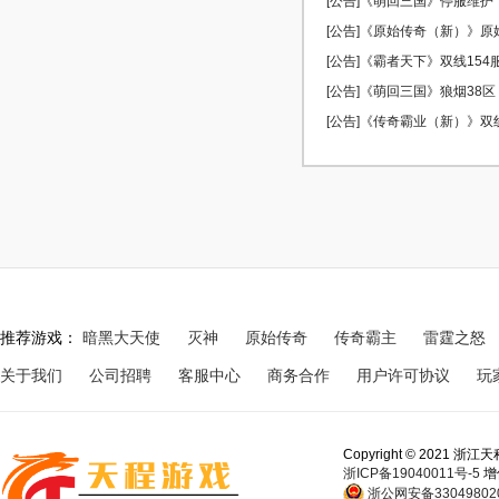
[公告]《萌回三国》停服维护
[公告]《原始传奇（新）》原始5
[公告]《霸者天下》双线154服 
[公告]《萌回三国》狼烟38区 0
[公告]《传奇霸业（新）》双线5
推荐游戏：
暗黑大天使
灭神
原始传奇
传奇霸主
雷霆之怒
关于我们
公司招聘
客服中心
商务合作
用户许可协议
玩
Copyright © 202
浙ICP备19040011号-5
增
浙公网安备330498020