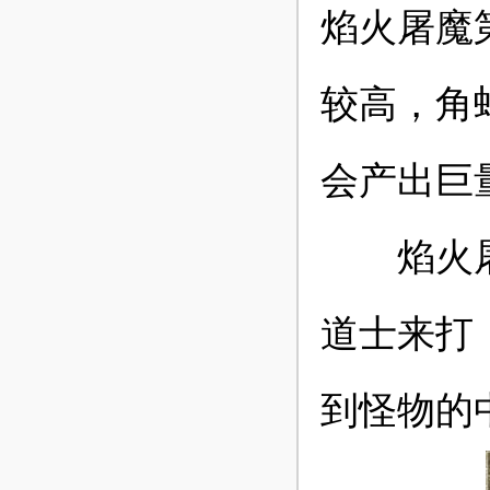
焰火屠魔
较高，角
会产出巨
焰火屠魔
道士来打
到怪物的