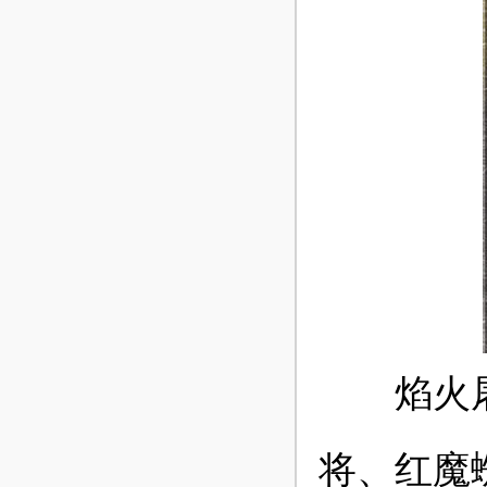
焰火屠魔
将、红魔