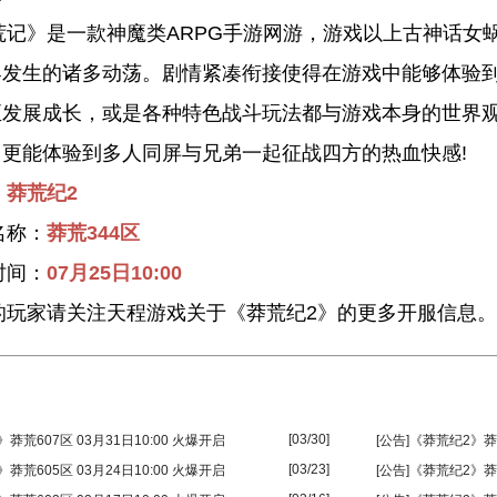
》是一款神魔类ARPG手游网游，游戏以上古神话女蜗
界发生的诸多动荡。剧情紧凑衔接使得在游戏中能够体验
至发展成长，或是各种特色战斗玩法都与游戏本身的世界
更能体验到多人同屏与兄弟一起征战四方的热血快感!
：
莽荒纪2
称：
莽荒344区
间：
07月25日10:00
家请关注天程游戏关于《莽荒纪2》的更多开服信息。
[03/30]
莽荒607区 03月31日10:00 火爆开启
[公告]《莽荒纪2》莽荒
[03/23]
莽荒605区 03月24日10:00 火爆开启
[公告]《莽荒纪2》莽荒