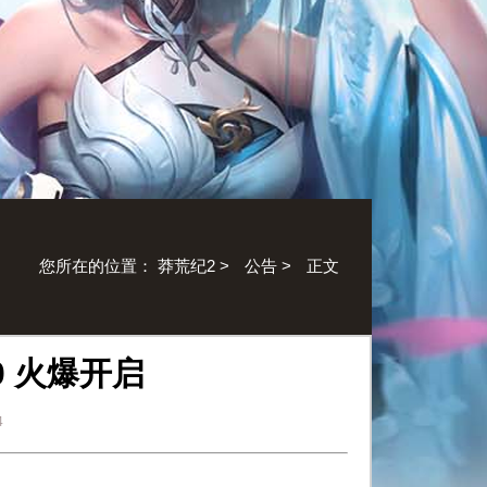
您所在的位置：
莽荒纪2
>
公告
>
正文
00 火爆开启
4