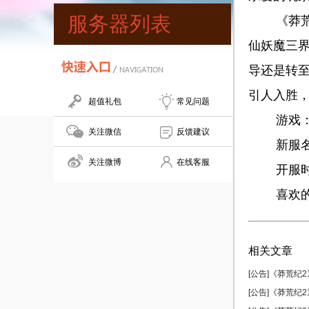
服务器列表
《莽荒记
仙妖魔三
导还是转
引人入胜，
超值礼包
常见问题
游戏
关注微信
反馈建议
新服名
关注微博
在线客服
开服时
喜欢的玩
相关文章
[公告]《莽荒纪2》
[公告]《莽荒纪2》