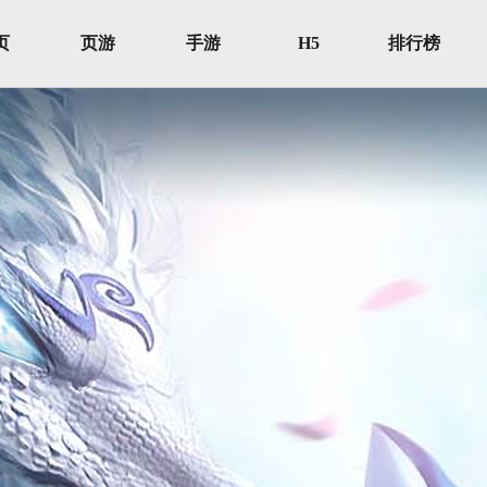
页
页游
手游
H5
排行榜