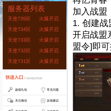
服务器列表
加入战盟
天使735区
火爆开启
1. 创建
天使734区
火爆开启
开启战盟
天使733区
火爆开启
盟令]即
天使732区
火爆开启
天使731区
火爆开启
超值礼包
常见问题
关注微信
反馈建议