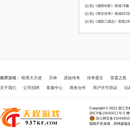
[公告]《烟雨剑影》双线79服 0
[公告]《维京传奇》双线922区 
[公告]《城防三国志》双线199服
推荐游戏：
暗黑大天使
灭神
原始传奇
传奇霸主
雷霆之怒
关于我们
公司招聘
客服中心
商务合作
用户许可协议
玩
Copyright © 202
浙ICP备19040011号-5
增
浙公网安备330498020
抵制不良游戏，拒绝盗版游