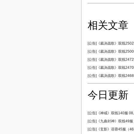
相关文章
[公告]《裁决战歌》双线2502区
[公告]《裁决战歌》双线2500区
[公告]《裁决战歌》双线2472区
[公告]《裁决战歌》双线2470区
[公告]《裁决战歌》双线2468区
今日更新
[公告]《神戒》双线140服 08
[公告]《九曲封神》双线49服 0
[公告]《玄影》语蓉45服（469