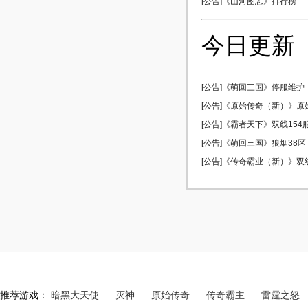
[公告]《山河图志》排行榜
今日更新
[公告]《萌回三国》停服维护
[公告]《原始传奇（新）》原始5
[公告]《霸者天下》双线154服 
[公告]《萌回三国》狼烟38区 0
[公告]《传奇霸业（新）》双线5
推荐游戏：
暗黑大天使
灭神
原始传奇
传奇霸主
雷霆之怒