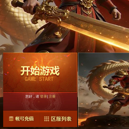
您好，请
登录
|
注册