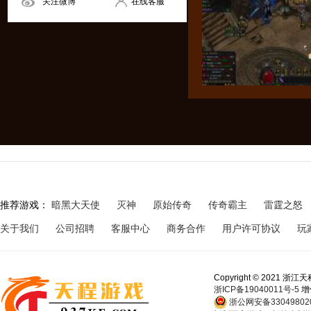
关注微博
在线客服
推荐游戏：
暗黑大天使
灭神
原始传奇
传奇霸主
雷霆之怒
关于我们
公司招聘
客服中心
商务合作
用户许可协议
玩
Copyright © 202
浙ICP备19040011号-5
增
浙公网安备330498020