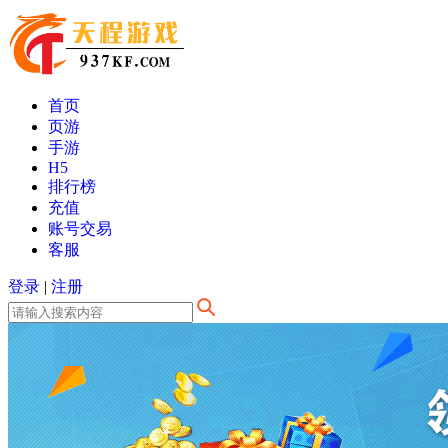
首页
页游
手游
H5
排行榜
充值
账号交易
客服
登录
|
注册