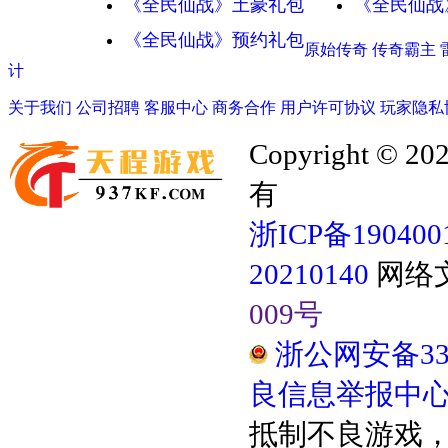
《全民仙战》土豪礼包
《全民仙战
《全民仙战》预约礼包
原始传奇
传奇霸主
计
关于我们
公司招聘
客服中心
商务合作
用户许可协议
玩家隐私
Copyright
有
浙ICP备190400
20210140
网络
009号
浙公网安备3304
良信息举报中
抵制不良游戏，