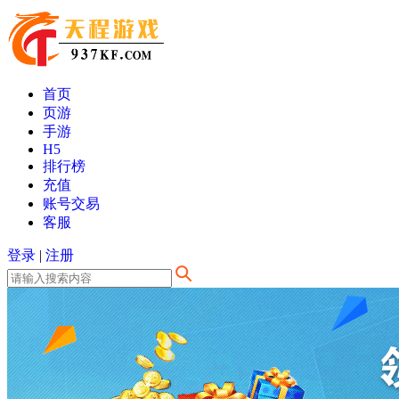
首页
页游
手游
H5
排行榜
充值
账号交易
客服
登录
|
注册