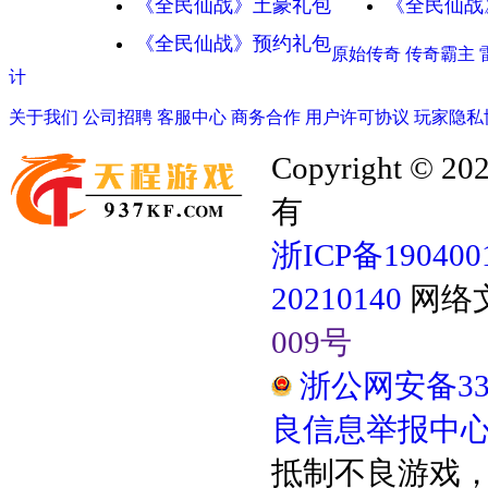
《全民仙战》土豪礼包
《全民仙战
《全民仙战》预约礼包
原始传奇
传奇霸主
计
关于我们
公司招聘
客服中心
商务合作
用户许可协议
玩家隐私
Copyright
有
浙ICP备190400
20210140
网络
009号
浙公网安备3304
良信息举报中
抵制不良游戏，