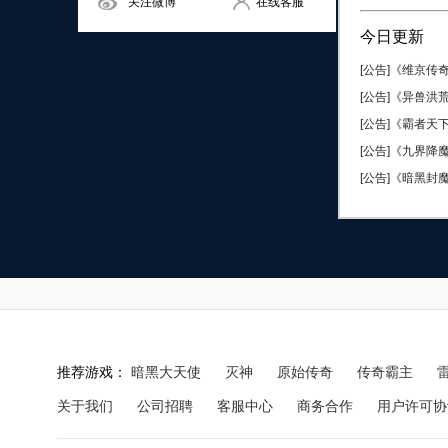
关注微博
在线客服
今日更新
[公告]《维京传奇
[公告]《异兽洪荒
[公告]《霸者天下
[公告]《九界降魔
[公告]《暗黑封魔
推荐游戏：
暗黑大天使
灭神
原始传奇
传奇霸主
关于我们
公司招聘
客服中心
商务合作
用户许可协