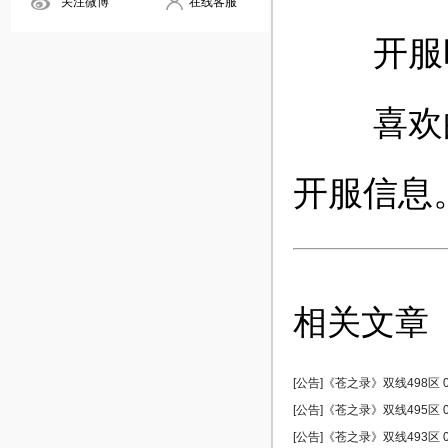
关注微博
在线客服
开服时
喜欢的玩
开服信息
相关文章
[公告]《苍之录》双线498区 0
[公告]《苍之录》双线495区 0
[公告]《苍之录》双线493区 0