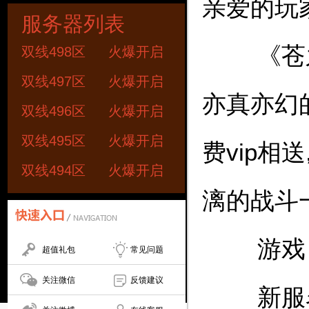
亲爱的玩
服务器列表
《苍之录
双线498区
火爆开启
双线497区
火爆开启
亦真亦幻
双线496区
火爆开启
双线495区
火爆开启
费vip相
双线494区
火爆开启
漓的战斗
游戏
超值礼包
常见问题
关注微信
反馈建议
新服名