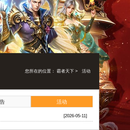
您所在的位置：
霸者天下
>
活动
告
活动
[2026-05-11]