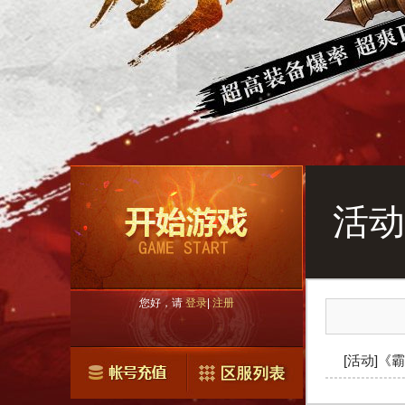
活动
您好，请
登录
|
注册
[活动]《