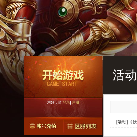
活动
您好，请
登录
|
注册
[活动]