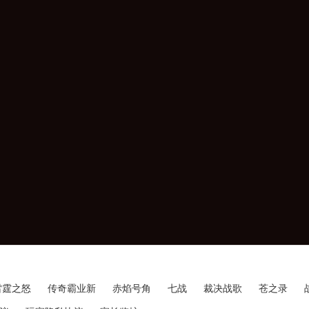
雷霆之怒
传奇霸业新
赤焰号角
七战
裁决战歌
苍之录