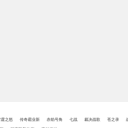
雷霆之怒
传奇霸业新
赤焰号角
七战
裁决战歌
苍之录