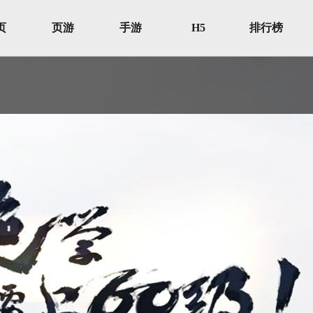
页
页游
手游
H5
排行榜