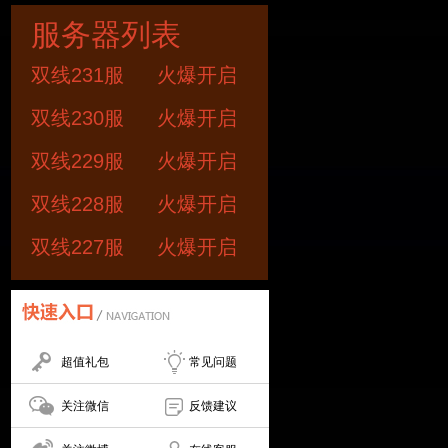
服务器列表
双线231服
火爆开启
双线230服
火爆开启
双线229服
火爆开启
双线228服
火爆开启
双线227服
火爆开启
超值礼包
常见问题
关注微信
反馈建议