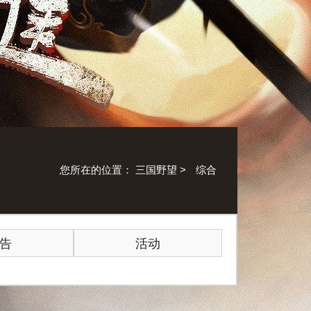
您所在的位置：
三国野望
>
综合
告
活动