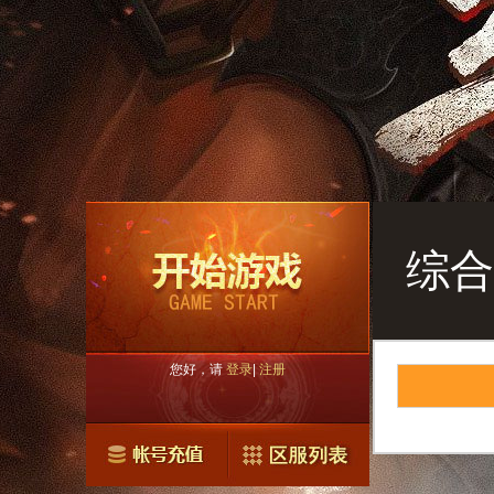
综合
您好，请
登录
|
注册