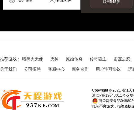
关注微博
在线客服
双线545服
双线540服
双线535服
双线530服
推荐游戏：
暗黑大天使
灭神
原始传奇
传奇霸主
雷霆之怒
关于我们
公司招聘
客服中心
商务合作
用户许可协议
玩
双线525服
Copyright © 202
浙ICP备19040011号-5
增
双线520服
浙公网安备330498020
抵制不良游戏，拒绝盗版游
双线515服
双线510服