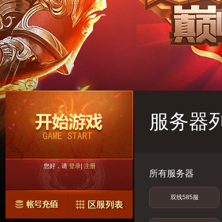
服务器
您好，请
登录
|
注册
所有服务器
双线585服