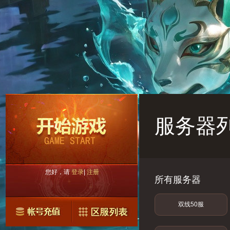
服务器
您好，请
登录
|
注册
所有服务器
双线50服