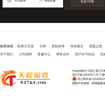
关注微博
在线客服
热血240服
热血235服
热血230服
热血225服
推荐游戏：
暗黑大天使
灭神
原始传奇
传奇霸主
雷霆之怒
关于我们
公司招聘
客服中心
商务合作
用户许可协议
玩
热血220服
Copyright © 202
浙ICP备19040011号-5
增
热血215服
浙公网安备330498020
抵制不良游戏，拒绝盗版游
热血210服
热血205服